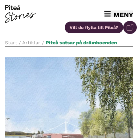
MENY
Vill du flytta
till Piteå?
Start
/
Artiklar
/
Piteå satsar på drömboenden