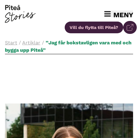
MENY
Vill du flytta
till Piteå?
Start
/
Artiklar
/
”Jag får bokstavligen vara med och
bygga upp Piteå”