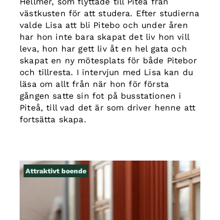
Hellmér, som flyttade till Piteå från
västkusten för att studera. Efter studierna
valde Lisa att bli Pitebo och under åren
har hon inte bara skapat det liv hon vill
leva, hon har gett liv åt en hel gata och
skapat en ny mötesplats för både Pitebor
och tillresta. I intervjun med Lisa kan du
läsa om allt från när hon för första
gången satte sin fot på busstationen i
Piteå, till vad det är som driver henne att
fortsätta skapa.
Attraktivt boende