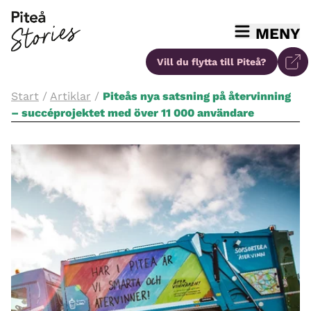
MENY
Vill du flytta
till Piteå?
Start
/
Artiklar
/
Piteås nya satsning på återvinning
– succéprojektet med över 11 000 användare