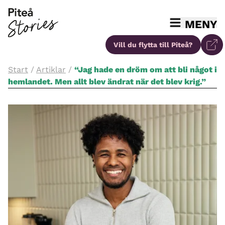
MENY
Vill du flytta
till Piteå?
Start
/
Artiklar
/
“Jag hade en dröm om att bli något i
hemlandet. Men allt blev ändrat när det blev krig.”