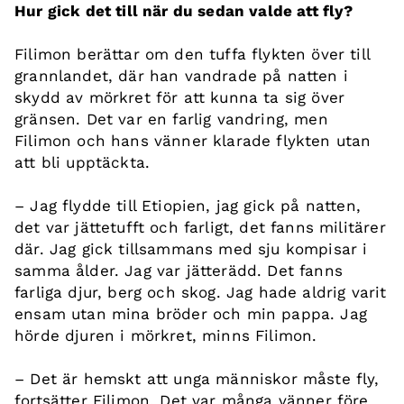
Hur gick det till när du sedan valde att fly?
Filimon berättar om den tuffa flykten över till
grannlandet, där han vandrade på natten i
skydd av mörkret för att kunna ta sig över
gränsen. Det var en farlig vandring, men
Filimon och hans vänner klarade flykten utan
att bli upptäckta.
– Jag flydde till Etiopien, jag gick på natten,
det var jättetufft och farligt, det fanns militärer
där. Jag gick tillsammans med sju kompisar i
samma ålder. Jag var jätterädd. Det fanns
farliga djur, berg och skog. Jag hade aldrig varit
ensam utan mina bröder och min pappa. Jag
hörde djuren i mörkret, minns Filimon.
– Det är hemskt att unga människor måste fly,
fortsätter Filimon. Det var många vänner före