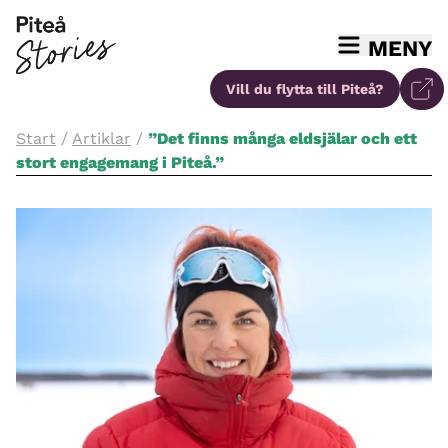
MENY
Vill du flytta
till Piteå?
Start
/
Artiklar
/
”Det finns många eldsjälar och ett
stort engagemang i Piteå.”