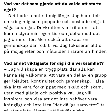
Vad var det som gjorde att du valde att starta
eget?
– Det hade funnits i mig länge. Jag hade folk
omkring mig som peppade och pushade mig att
våga ta steget. Drivkraften var friheten – att
kunna styra min egen tid och jobba med det
jag brinner för. Men också att skapa en
gemenskap där folk trivs. Jag fokuserar alltid
på möjligheter och målbilder snarare än hinder.
Vad är det viktigaste för dig i din verksamhet?
– Jag vill skapa en trygg plats där alla kan
känna sig välkomna. Att vara en del av en grupp
ger lojalitet, kontinuitet och gemenskap. Hälsa
ska inte vara förknippat med skuld och skam,
utan med glädje och positiva val. Jag vill
inspirera och visa att det inte behöver vara
krångligt och inte låta ”det dåliga samvetet” ta
så stor plats. Morot i stället för piska.