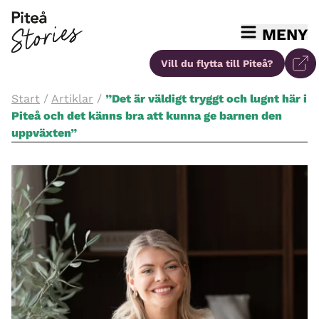
MENY
Vill du flytta
till Piteå?
Start
/
Artiklar
/
”Det är väldigt tryggt och lugnt här i
Piteå och det känns bra att kunna ge barnen den
uppväxten”