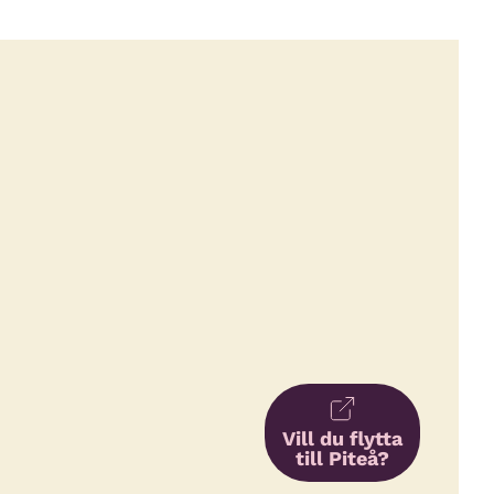
Vill du flytta
till Piteå?