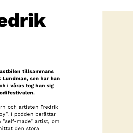
edrik
lastbilen tillsammans
k Lundman, sen har han
h i våras tog han sig
odifestivalen.
rn och artisten Fredrik
y”. I podden berättar
m ”self-made” artist, om
hittat den stora