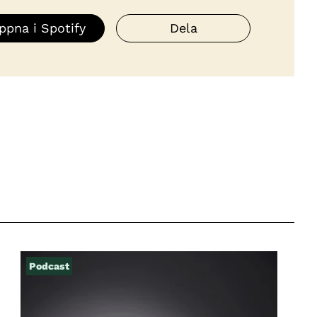
ppna i Spotify
Dela
Podcast