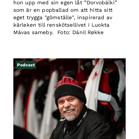
hon upp med sin egen låt ”Dorvobáiki”
som är en popballad om att hitta sitt
eget trygga "gömställe", inspirerad av
kärleken till renskötsellivet i Luokta
Mávas sameby. Foto: Dánil Røkke
Podcast