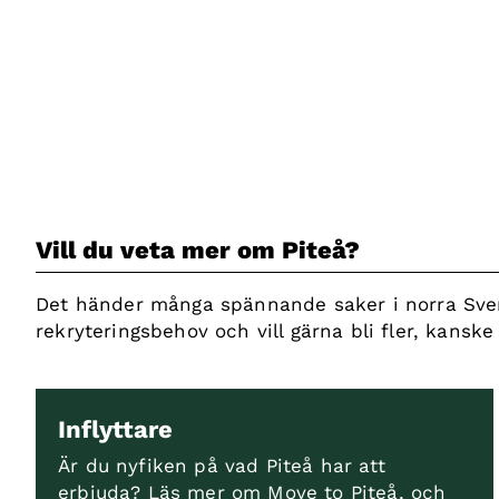
Vill du veta mer om Piteå?
Det händer många spännande saker i norra Sverig
rekryteringsbehov och vill gärna bli fler, kanske
Inflyttare
Är du nyfiken på vad Piteå har att
erbjuda? Läs mer om Move to Piteå, och