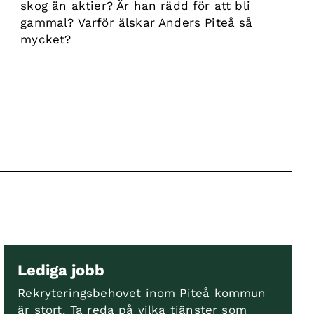
skog än aktier? Är han rädd för att bli
gammal? Varför älskar Anders Piteå så
mycket?
Lediga jobb
Rekryteringsbehovet inom Piteå kommun
är stort. Ta reda på vilka tjänster som