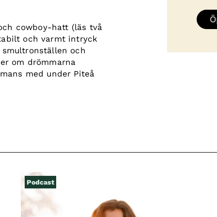
Ö
och cowboy-hatt (läs två
tabilt och varmt intryck
å smultronställen och
a mer om drömmarna
ammans med under Piteå
Podcast