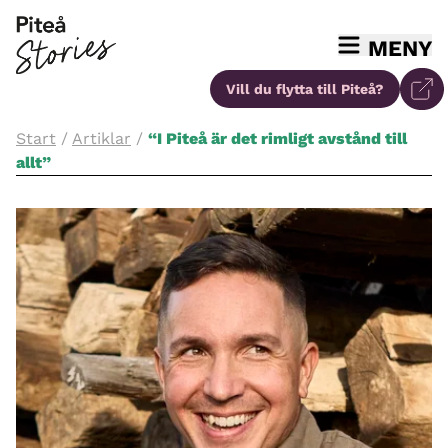
MENY
Vill du flytta
till Piteå?
Start
/
Artiklar
/
“I Piteå är det rimligt avstånd till
allt”